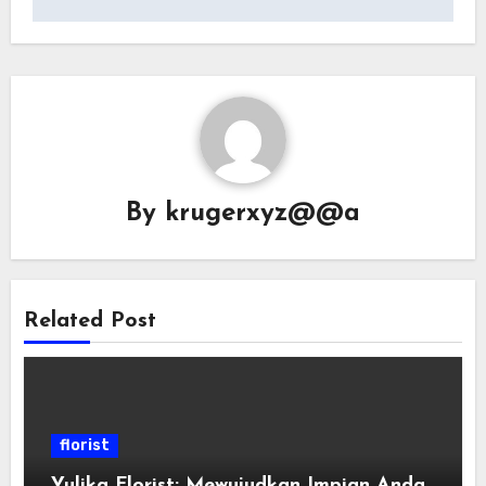
By
krugerxyz@@a
Related Post
florist
Yulika Florist: Mewujudkan Impian Anda