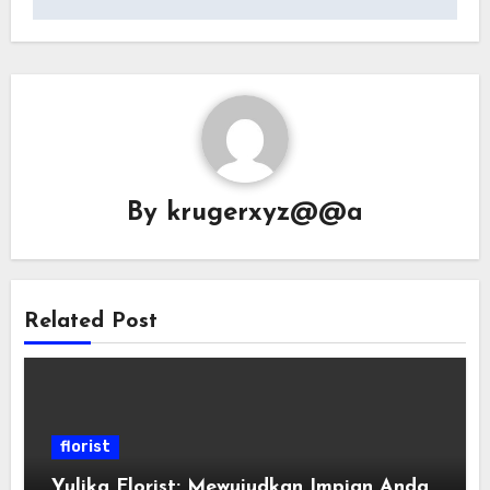
By
krugerxyz@@a
Related Post
florist
Yulika Florist: Mewujudkan Impian Anda