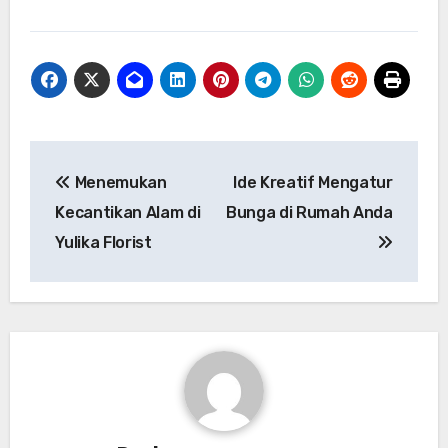
Post
Menemukan
Ide Kreatif Mengatur
navigation
Kecantikan Alam di
Bunga di Rumah Anda
Yulika Florist