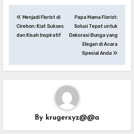
Post
Menjadi Florist di
Papa Mama Florist:
navigation
Cirebon: Kiat Sukses
Solusi Tepat untuk
dan Kisah Inspiratif
Dekorasi Bunga yang
Elegan di Acara
Spesial Anda
By
krugerxyz@@a