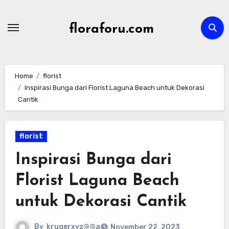
Skip
to
floraforu.com
content
Home
florist
Inspirasi Bunga dari Florist Laguna Beach untuk Dekorasi
Cantik
florist
Inspirasi Bunga dari
Florist Laguna Beach
untuk Dekorasi Cantik
By
krugerxyz@@a
November 22, 2023