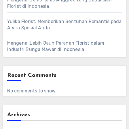
Florist di Indonesia
Yulika Florist: Memberikan Sentuhan Romantis pada
Acara Spesial Anda
Mengenal Lebih Jauh Peranan Florist dalam
Industri Bunga Mawar di Indonesia
Recent Comments
No comments to show.
Archives