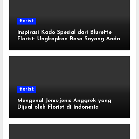
florist
Inspirasi Kado Spesial dari Blurette
Florist: Ungkapkan Rasa Sayang Anda
florist
Mengenal Jenis-jenis Anggrek yang
Dijual oleh Florist di Indonesia