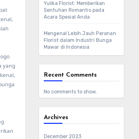
Yulika Florist: Memberikan
pat
Sentuhan Romantis pada
Acara Spesial Anda
kenal,
alah
Mengenal Lebih Jauh Peranan
Florist dalam Industri Bunga
Mawar di Indonesia
 logo
a yang
kenal,
Recent Comments
 bunga
No comments to show.
Archives
ng
erikan
December 2023