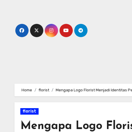
Skip
to
content
Home
florist
Mengapa Logo Florist Menjadi Identitas 
florist
Mengapa Logo Floris