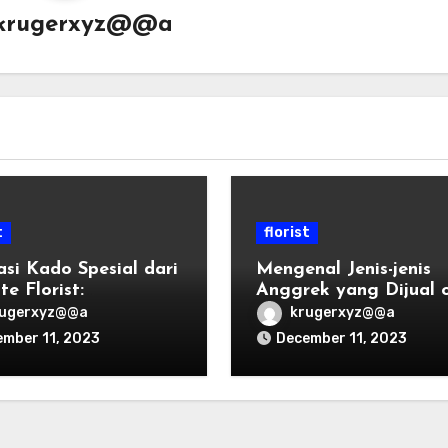
krugerxyz@@a
t
florist
asi Kado Spesial dari
Mengenal Jenis-jenis
te Florist:
Anggrek yang Dijual 
apkan Rasa Sayang
Florist di Indonesia
rugerxyz@@a
krugerxyz@@a
mber 11, 2023
December 11, 2023