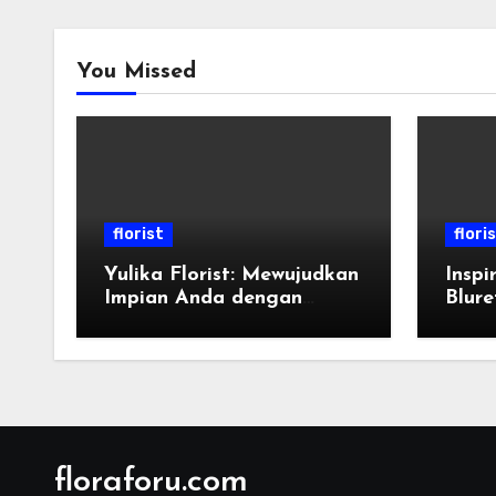
You Missed
florist
flori
Yulika Florist: Mewujudkan
Inspi
Impian Anda dengan
Blure
Bunga yang Indah
Ungk
Anda
floraforu.com