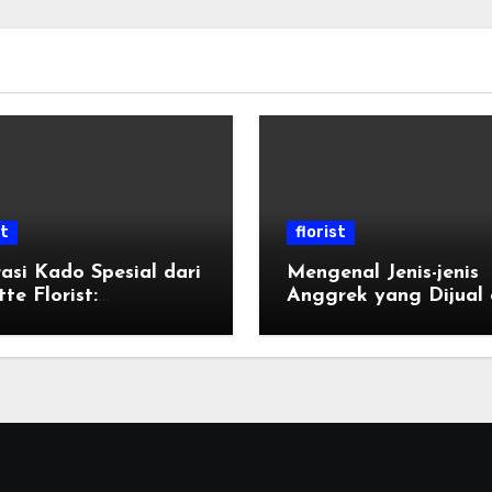
st
florist
rasi Kado Spesial dari
Mengenal Jenis-jenis
tte Florist:
Anggrek yang Dijual 
apkan Rasa Sayang
Florist di Indonesia