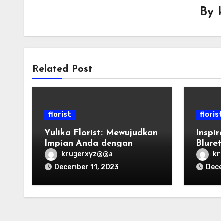
By
Related Post
florist
floris
Yulika Florist: Mewujudkan
Inspir
Impian Anda dengan
Bluret
Bunga yang Indah
Ungk
krugerxyz@@a
k
Anda
December 11, 2023
Dece