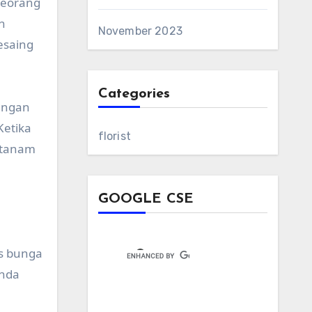
 seorang
n
November 2023
esaing
Categories
engan
Ketika
florist
rtanam
GOOGLE CSE
is bunga
Anda