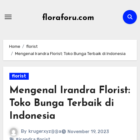
Skip
to
floraforu.com
content
Home
florist
Mengenal Irandra Florist: Toko Bunga Terbaik di Indonesia
florist
Mengenal Irandra Florist:
Toko Bunga Terbaik di
Indonesia
By
krugerxyz@@a
November 19, 2023
#irandra florist