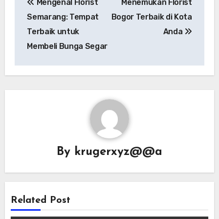
Mengenal Florist
Menemukan Florist
navigation
Semarang: Tempat
Bogor Terbaik di Kota
Terbaik untuk
Anda
Membeli Bunga Segar
By
krugerxyz@@a
Related Post