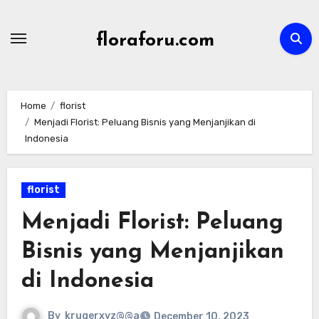
Skip
to
floraforu.com
content
Home
florist
Menjadi Florist: Peluang Bisnis yang Menjanjikan di
Indonesia
florist
Menjadi Florist: Peluang
Bisnis yang Menjanjikan
di Indonesia
By
krugerxyz@@a
December 10, 2023