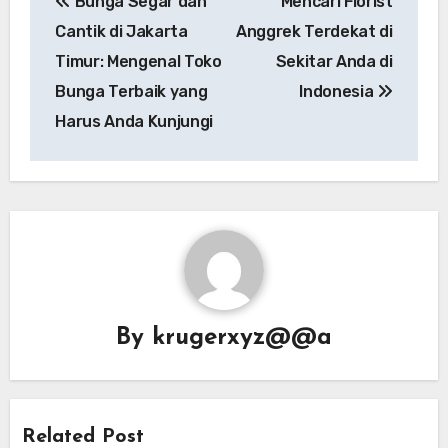
Bunga Segar dan
Mencari Florist
navigation
Cantik di Jakarta
Anggrek Terdekat di
Timur: Mengenal Toko
Sekitar Anda di
Bunga Terbaik yang
Indonesia
Harus Anda Kunjungi
By
krugerxyz@@a
Related Post