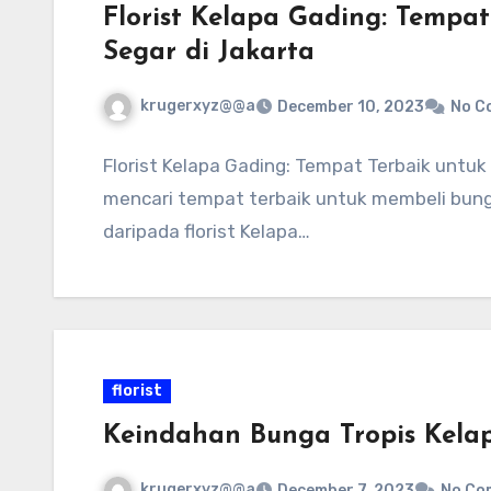
Florist Kelapa Gading: Tempa
Segar di Jakarta
krugerxyz@@a
December 10, 2023
No C
Florist Kelapa Gading: Tempat Terbaik untu
mencari tempat terbaik untuk membeli bunga 
daripada florist Kelapa…
florist
Keindahan Bunga Tropis Kela
krugerxyz@@a
December 7, 2023
No Co