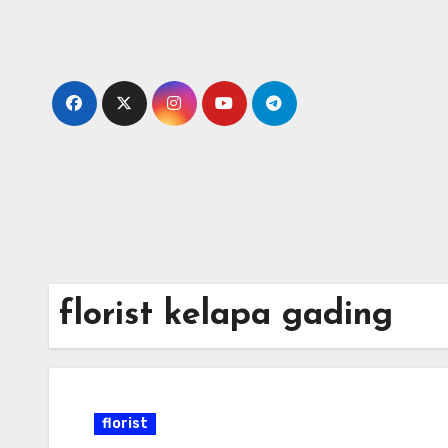
Skip
to
content
florist kelapa gading
florist