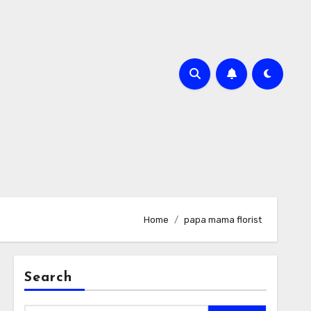
Home
papa mama florist
Search