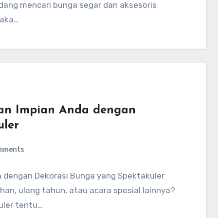
edang mencari bunga segar dan aksesoris
maka…
kan Impian Anda dengan
uler
mments
a dengan Dekorasi Bunga yang Spektakuler
n, ulang tahun, atau acara spesial lainnya?
uler tentu…