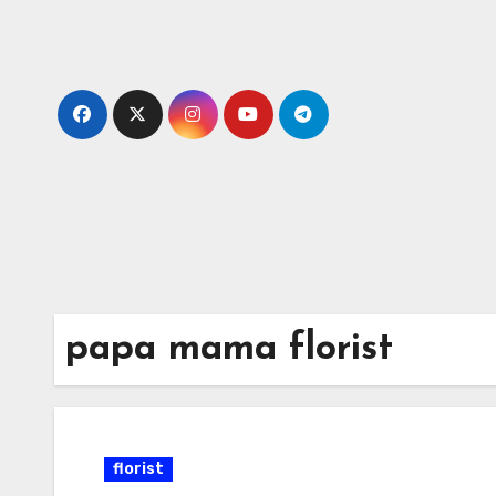
Skip
to
content
papa mama florist
florist