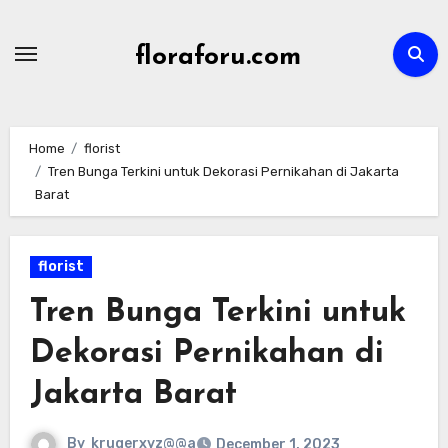
Skip
to
floraforu.com
content
Home
florist
Tren Bunga Terkini untuk Dekorasi Pernikahan di Jakarta
Barat
florist
Tren Bunga Terkini untuk
Dekorasi Pernikahan di
Jakarta Barat
By
krugerxyz@@a
December 1, 2023