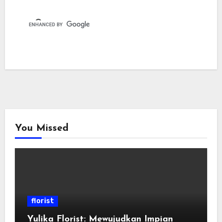
You Missed
florist
Yulika Florist: Mewujudkan Impian