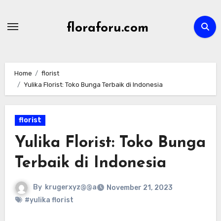
Skip
to
floraforu.com
content
Home
florist
Yulika Florist: Toko Bunga Terbaik di Indonesia
florist
Yulika Florist: Toko Bunga
Terbaik di Indonesia
By
krugerxyz@@a
November 21, 2023
#yulika florist