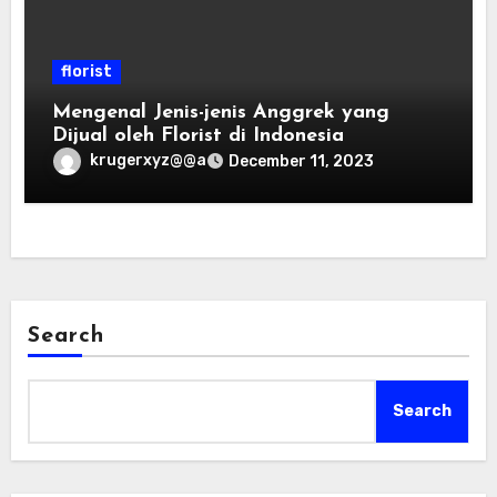
florist
Mengenal Jenis-jenis Anggrek yang
Dijual oleh Florist di Indonesia
krugerxyz@@a
December 11, 2023
Search
Search