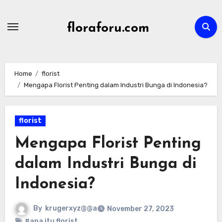
Skip
to
floraforu.com
content
Home
florist
Mengapa Florist Penting dalam Industri Bunga di Indonesia?
florist
Mengapa Florist Penting
dalam Industri Bunga di
Indonesia?
By
krugerxyz@@a
November 27, 2023
#apa itu florist