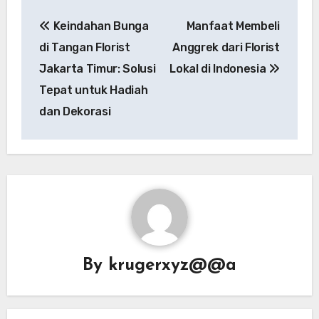
Post
Keindahan Bunga
Manfaat Membeli
navigation
di Tangan Florist
Anggrek dari Florist
Jakarta Timur: Solusi
Lokal di Indonesia
Tepat untuk Hadiah
dan Dekorasi
By
krugerxyz@@a