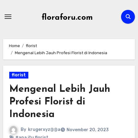
Skip
to
floraforu.com
content
Home
florist
Mengenal Lebih Jauh Profesi Florist di Indonesia
florist
Mengenal Lebih Jauh
Profesi Florist di
Indonesia
By
krugerxyz@@a
November 20, 2023
#apa itu florist